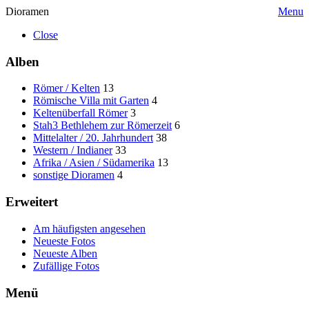
Dioramen
Menu
Close
Alben
Römer / Kelten
13
Römische Villa mit Garten
4
Keltenüberfall Römer
3
Stah3 Bethlehem zur Römerzeit
6
Mittelalter / 20. Jahrhundert
38
Western / Indianer
33
Afrika / Asien / Südamerika
13
sonstige Dioramen
4
Erweitert
Am häufigsten angesehen
Neueste Fotos
Neueste Alben
Zufällige Fotos
Menü